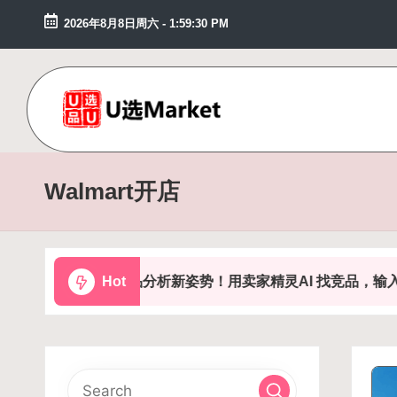
2026年8月8日周六
-
1:59:31 PM
Skip
to
content
U
跨
境
选
Walmart开店
服
M
务
市
ar
场
竞品分析新姿势！用卖家精灵AI 找竞品，输入 ASIN 
Hot
k
et