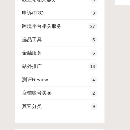
申诉/TRO
3
跨境平台相关服务
27
选品工具
5
金融服务
6
站外推广
13
测评Review
4
店铺账号买卖
2
其它分类
9