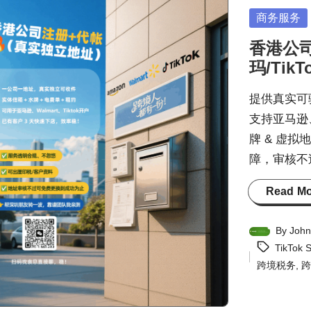
Posted
商务服务
in
香港公
玛/Tik
提供真实可
支持亚马逊、W
牌 & 虚
障，审核不
Read M
By
Jo
Posted
Tags:
TikTok 
by
跨境税务
,