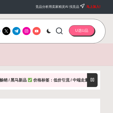
竞品分析用卖家精灵AI 找竞品
马上加入!
ebook.com
twitter.com
t.me
instagram.com
youtube.com
U选U品
新品
价格标签：低价引流 / 中端走量 / 高端溢价
特性标签：功