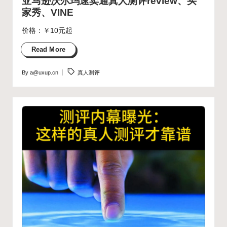
亚马逊沃尔玛速卖通真人测评review、买
家秀、VINE
价格：￥10元起
Read More
Tags:
By
a@uxup.cn
真人测评
Posted
by