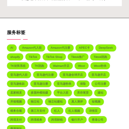
服务标签
AI
Amazon代入驻
Amazon代注册
APEC卡
DeepSeek
shopify
TikTok
TikTok Shop
Tiktok推广
Tiktok陪跑
TK矩阵系统
TK陪跑
Walmart开店
Woot
Woot秒杀
亚马逊代入驻
亚马逊代注册
亚马逊全球开店
亚马逊开店
亚马逊收款
亚马逊注册
亚马逊秒杀
保险
公司注册
卖家精灵
多国外模拍摄
平台入驻
库存尾货
建站
开箱视频
独立站
独立站建站
真人测评
短视频
税务合规
第三方支付
红人
红人视频
详情页
跨境支付
跨境税务
跨境财税
银行开户
香港公司
香港地址