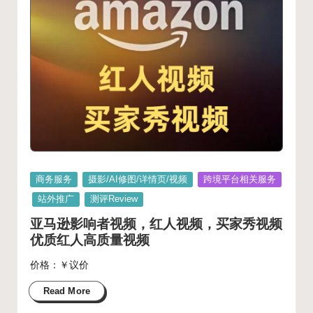
Posted
商务服务
摄影/AI修图/详情页/视频
跨境平台相关服务
in
站外推广
测评Review
亚马逊影响者视频，红人视频，买家秀视频
优质红人高质量视频
价格：￥议价
Read More