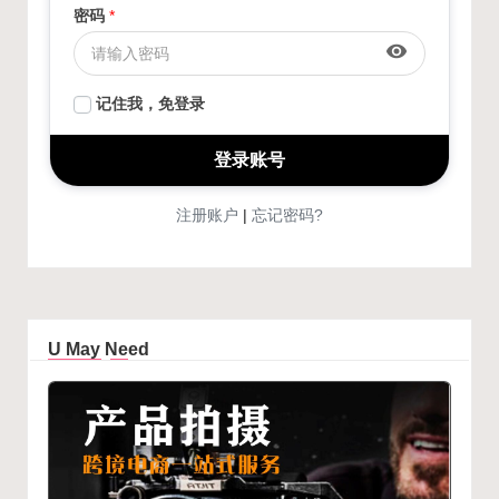
密码
*
visibility
记住我，免登录
注册账户
忘记密码?
|
U May Need