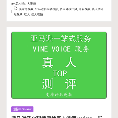
By
芯木洋红人视频
Posted
Tags:
买家秀视频
,
亚马逊影响者视频
,
多国外模拍摄
,
开箱视频
,
真人测评
,
by
短视频
,
红人
,
红人视频
Posted
测评Review
in