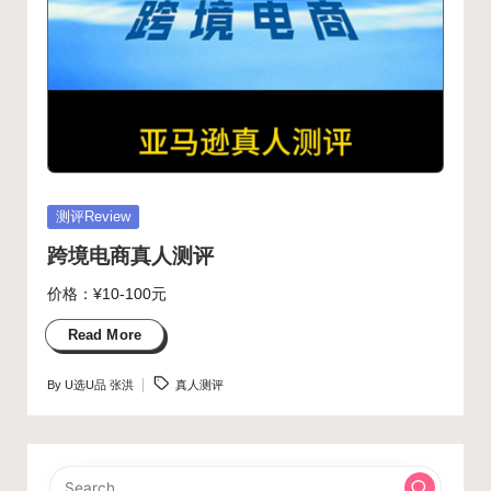
Posted
测评Review
in
跨境电商真人测评
价格：¥10-100元
Read More
Tags:
By
U选U品 张洪
真人测评
Posted
by