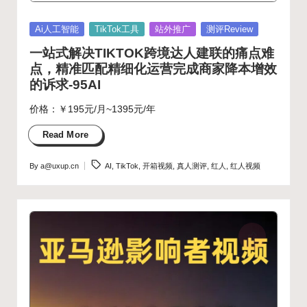
Posted
Ai人工智能
TikTok工具
站外推广
测评Review
in
一站式解决TIKTOK跨境达人建联的痛点难
点，精准匹配精细化运营完成商家降本增效
的诉求-95AI
价格：￥195元/月~1395元/年
Read More
Tags:
By
a@uxup.cn
AI
,
TikTok
,
开箱视频
,
真人测评
,
红人
,
红人视频
Posted
by