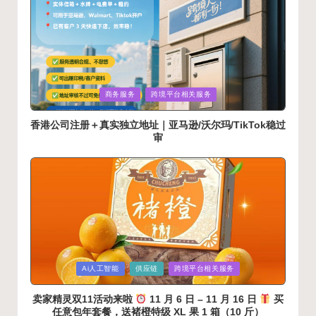
Posted
商务服务
跨境平台相关服务
in
香港公司注册＋真实独立地址｜亚马逊/沃尔玛/TikTok稳过
审
Posted
Ai人工智能
供应链
跨境平台相关服务
in
卖家精灵双11活动来啦
11 月 6 日 – 11 月 16 日
买‮
意任‬包年套餐，送‮橙褚‬特级 XL 果 1 箱（10 斤）