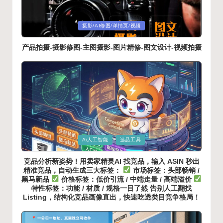
Posted
摄影/AI修图/详情页/视频
in
产品拍摄-摄影修图-主图摄影-图片精修-图文设计-视频拍摄
Posted
Ai人工智能
选品工具
in
竞品分析新姿势！用卖家精灵AI 找竞品，输入 ASIN 秒出
精准竞品，自动生成三大标签：
市场标签：头部畅销 /
黑马新品
价格标签：低价引流 / 中端走量 / 高端溢价
特性标签：功能 / 材质 / 规格一目了然 告别人工翻找
Listing，结构化竞品画像直出，快速吃透类目竞争格局！