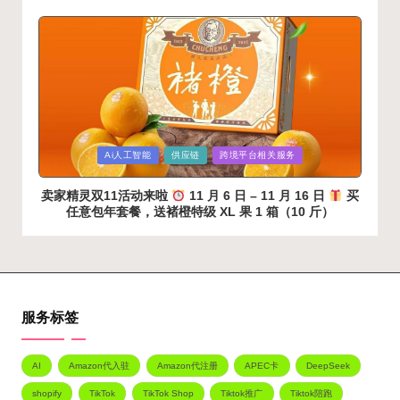
Posted
Ai人工智能
供应链
跨境平台相关服务
in
卖家精灵双11活动来啦
11 月 6 日 – 11 月 16 日
买‮
意任‬包年套餐，送‮橙褚‬特级 XL 果 1 箱（10 斤）
服务标签
AI
Amazon代入驻
Amazon代注册
APEC卡
DeepSeek
shopify
TikTok
TikTok Shop
Tiktok推广
Tiktok陪跑