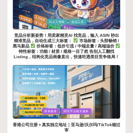
Posted
Ai人工智能
选品工具
in
竞品分析新姿势！用卖家精灵AI 找竞品，输入 ASIN 秒出
精准竞品，自动生成三大标签：
市场标签：头部畅销 /
黑马新品
价格标签：低价引流 / 中端走量 / 高端溢价
特性标签：功能 / 材质 / 规格一目了然 告别人工翻找
Listing，结构化竞品画像直出，快速吃透类目竞争格局！
Posted
商务服务
跨境平台相关服务
in
香港公司注册＋真实独立地址｜亚马逊/沃尔玛/TikTok稳过
审