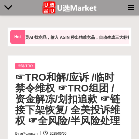
Skip
to
Hot
灵AI 找竞品，输入 ASIN 秒出精准竞品，自动生成三大标签：
市场标签：
content
Posted
申诉/TRO
in
☞TRO和解/应诉 /临时
禁令维权 ☞TRO组团 /
资金解冻/划扣追款 ☞链
接下架恢复/ 全美投诉维
权 ☞全风险/半风险处理
By
a@uxup.cn
2025/05/30
Posted