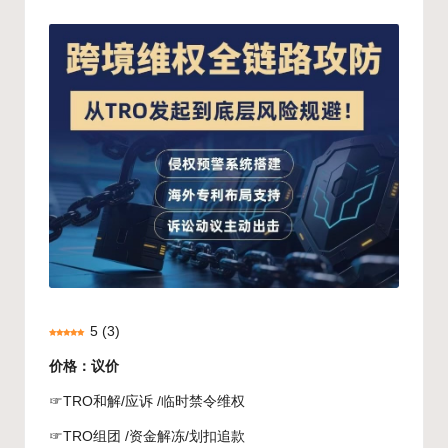
by
5
(
3
)
价格：议价
☞TRO和解/应诉 /临时禁令维权
☞TRO组团 /资金解冻/划扣追款