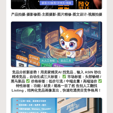
Posted
摄影/AI修图/详情页/视频
in
产品拍摄-摄影修图-主图摄影-图片精修-图文设计-视频拍摄
Posted
Ai人工智能
选品工具
in
竞品分析新姿势！用卖家精灵AI 找竞品，输入 ASIN 秒出
精准竞品，自动生成三大标签：
市场标签：头部畅销 /
黑马新品
价格标签：低价引流 / 中端走量 / 高端溢价
特性标签：功能 / 材质 / 规格一目了然 告别人工翻找
Listing，结构化竞品画像直出，快速吃透类目竞争格局！