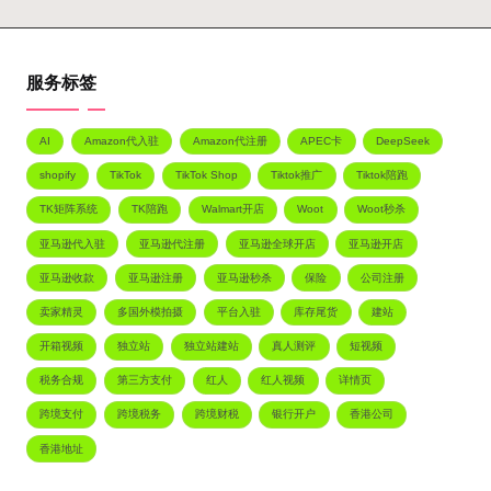
服务标签
AI
Amazon代入驻
Amazon代注册
APEC卡
DeepSeek
shopify
TikTok
TikTok Shop
Tiktok推广
Tiktok陪跑
TK矩阵系统
TK陪跑
Walmart开店
Woot
Woot秒杀
亚马逊代入驻
亚马逊代注册
亚马逊全球开店
亚马逊开店
亚马逊收款
亚马逊注册
亚马逊秒杀
保险
公司注册
卖家精灵
多国外模拍摄
平台入驻
库存尾货
建站
开箱视频
独立站
独立站建站
真人测评
短视频
税务合规
第三方支付
红人
红人视频
详情页
跨境支付
跨境税务
跨境财税
银行开户
香港公司
香港地址