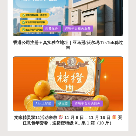
Posted
商务服务
跨境平台相关服务
in
香港公司注册＋真实独立地址｜亚马逊/沃尔玛/TikTok稳过
审
Posted
Ai人工智能
供应链
跨境平台相关服务
in
卖家精灵双11活动来啦
11 月 6 日 – 11 月 16 日
买‮
意任‬包年套餐，送‮橙褚‬特级 XL 果 1 箱（10 斤）