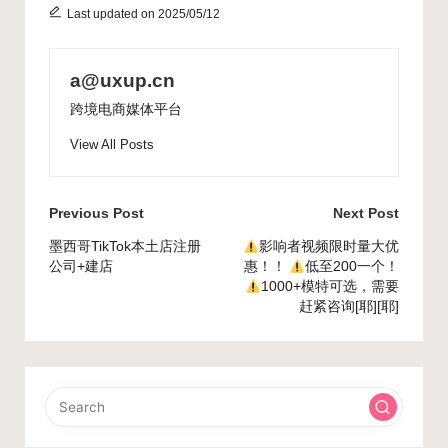
Last updated on 2025/05/12
a@uxup.cn
跨境电商媒体平台
View All Posts
Post
Previous Post
Next Post
navigation
墨西哥TikTok本土店注册
影响者视频限时量大优
公司+建店
惠！！
低至200一个！
1000+模特可选，需要
赶紧咨询[耶][耶]