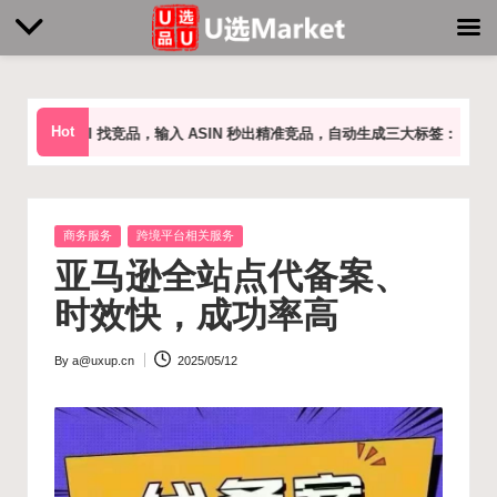
Skip
to
Hot
I 找竞品，输入 ASIN 秒出精准竞品，自动生成三大标签：
市场标签：头部
content
Posted
商务服务
跨境平台相关服务
in
亚马逊全站点代备案、
时效快，成功率高
By
a@uxup.cn
2025/05/12
Posted
by