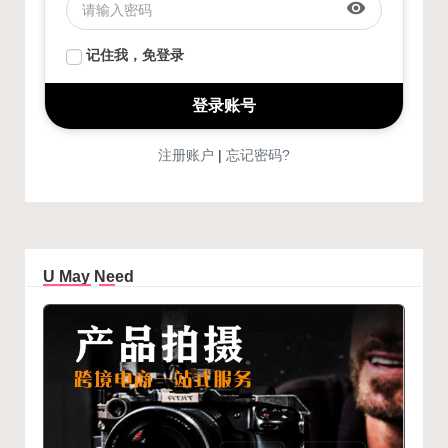
visibility
记住我，免登录
注册账户
忘记密码?
|
U May Need